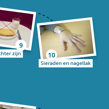
hter zijn
Sieraden en nagellak