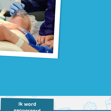
Ik word
geopereerd