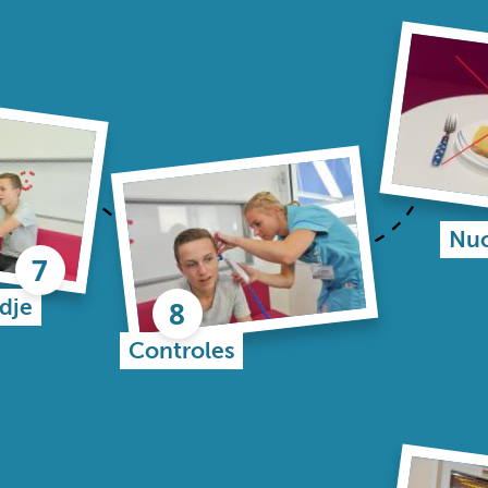
Nuc
dje
Controles