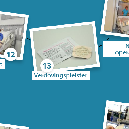
N
oper
t
Verdovingspleister