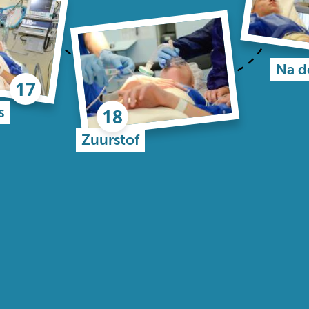
Na d
s
Zuurstof