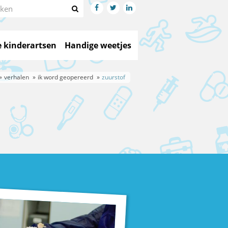




 kinderartsen
Handige weetjes
verhalen
ik word geopereerd
zuurstof