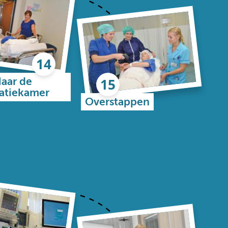
aar de
atiekamer
Overstappen