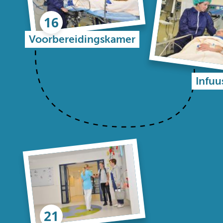
Voorbereidingskamer
Infuu