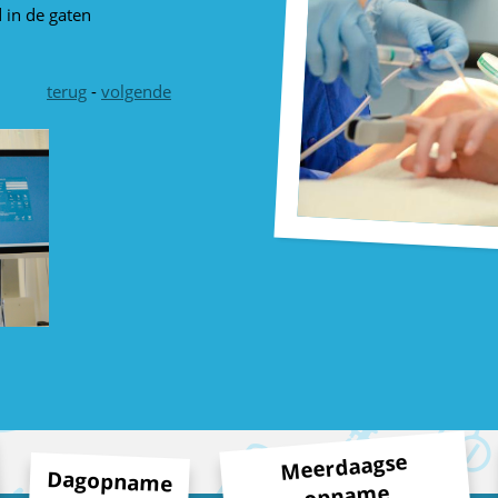
 in de gaten
terug
-
volgende
Meerdaagse
Dagopname
opname