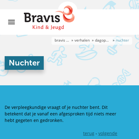
bravis kind & jeugd 13-18 jaar
verhalen
dagopname
nuchter
Nuchter
De verpleegkundige vraagt of je nuchter bent. Dit
betekent dat je vanaf een afgesproken tijd niets meer
hebt gegeten en gedronken.
terug
-
volgende