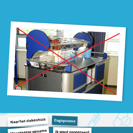
Naar het ziekenhuis
Dagopname
Meerdaagse opname
Ik word geopereerd