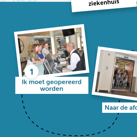
ziekenhuis
Ik moet geopereerd
worden
Naar de af