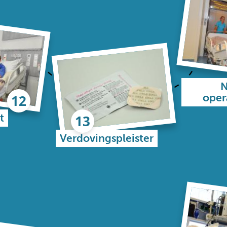
N
oper
t
Verdovingspleister