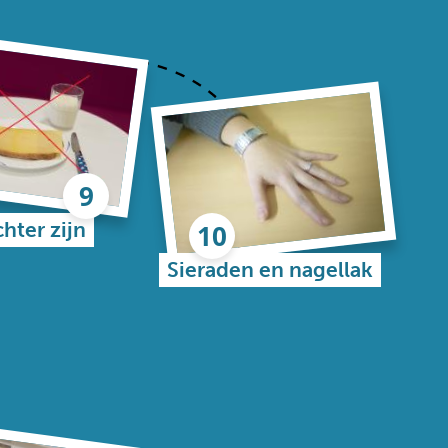
hter zijn
Sieraden en nagellak