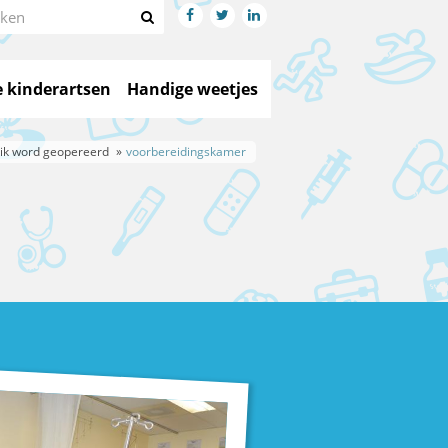




 kinderartsen
Handige weetjes
ik word geopereerd
voorbereidingskamer