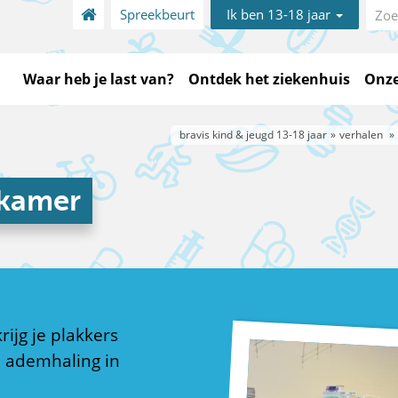
Spreekbeurt
Ik ben 13-18 jaar
Waar heb je last van?
Ontdek het ziekenhuis
Onze
bravis kind & jeugd 13-18 jaar
verhalen
skamer
ijg je plakkers
n ademhaling in