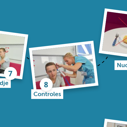
Nuc
dje
Controles