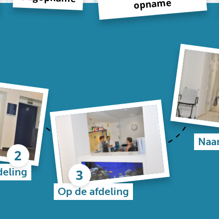
opname
Naar
deling
Op de afdeling