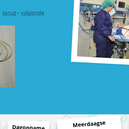
terug
-
volgende
Meerdaagse
Dagopname