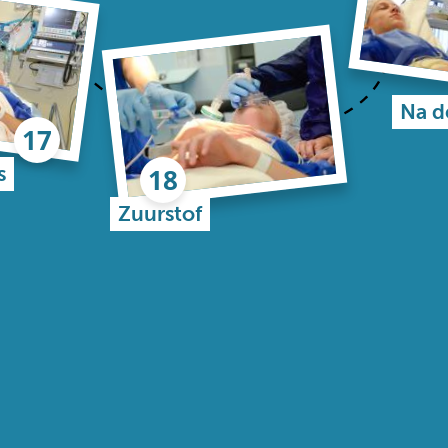
Na d
s
Zuurstof