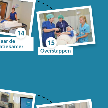
aar de
atiekamer
Overstappen