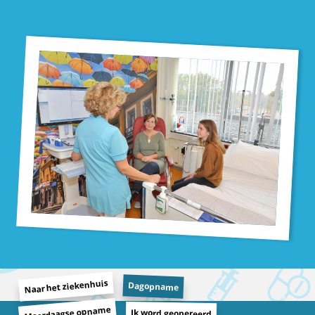
Naar het ziekenhuis
Dagopname
Meerdaagse opname
Ik word geopereerd