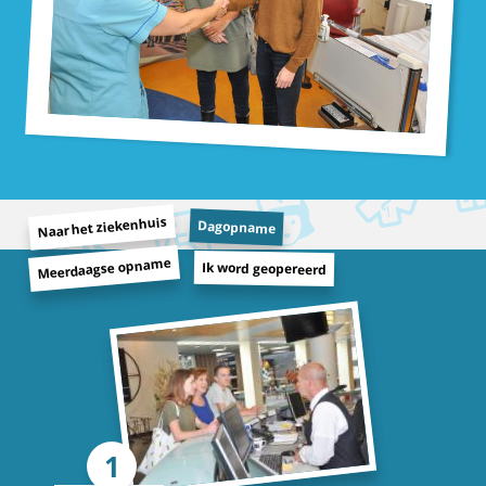
Naar het ziekenhuis
Dagopname
Meerdaagse opname
Ik word geopereerd