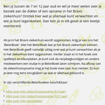
Ben jij tussen de 7 en 12 jaar oud en wil je meer weten over je
bezoek aan de dokter of een opname in het Bravis
ziekenhuis? Ontdek hier wat je allemaal kunt verwachten en
wie je kunt tegenkomen. Dan ben je in elk geval al een beetje
voorbereid.
Als je in het Bravis ziekenhuis wordt opgenomen, krijg je van ons het
'BeterBoek'. Met het BeterBoek leer je het Bravis ziekenhuis kennen.
Het BeterBoek geeft namelijk uitleg over wat je kunt verwachten als je
in het ziekenhuis bent opgenomen. Verder staan er in het boek ook
spelletjes en kleurplaten. Je kunt ook de verpleegkundigen en andere
medewerkers een stukje in je BeterBoek laten schrijven. Na afloop van
de ziekenhuisopname mag je het boek mee naar huis nemen. Zo kun
je later nog eens terugkijken op wat er allemaal gebeurd is.
Er zijn verschillende Beterboeken beschikbaar:
Alles over mijn ziekenhuisopname (6-9 jaar)
Alles over mijn ziekenhuisopname (9-12 jaar)
Alles over mijn amandelen