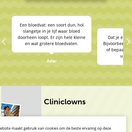
Allergie
oedvat: een soort dun, hol
getje in je lijf waar bloed
n loopt. Er zijn hele kleine
Dat je ergens niet tegen kun
wat grotere bloedvaten.
Bijvoorbeeld bepaalde medici
of bepaald eten waar je jeuk 
Previous
Next
uitslag van krijgt.
Ader
Cliniclowns
Misschien heb je ze al eens gezien, de
CliniClowns
? Op tv of bij iemand die in het
ziekenhuis lag? De CliniClowns komen langs
ebsite maakt gebruik van cookies om de beste ervaring op deze