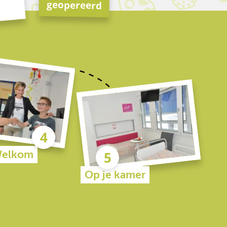
geopereerd
elkom
Op je kamer