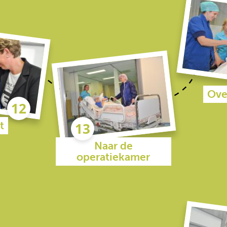
Ove
t
Naar de
operatiekamer