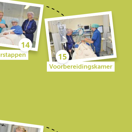
rstappen
Voorbereidingskamer