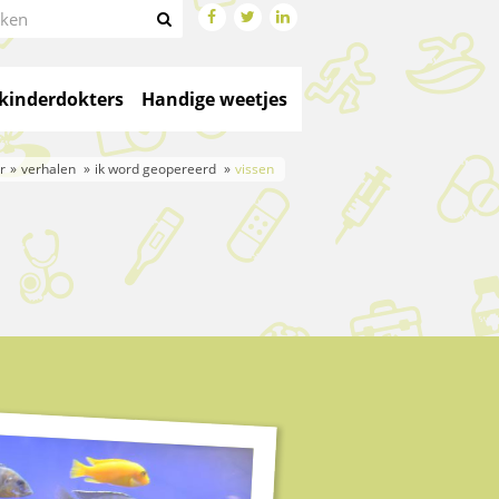




kinderdokters
Handige weetjes
r
verhalen
ik word geopereerd
vissen