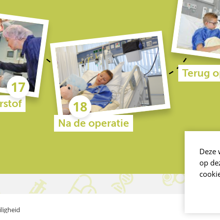
Terug o
rstof
Na de operatie
Deze 
op de
cooki
ligheid