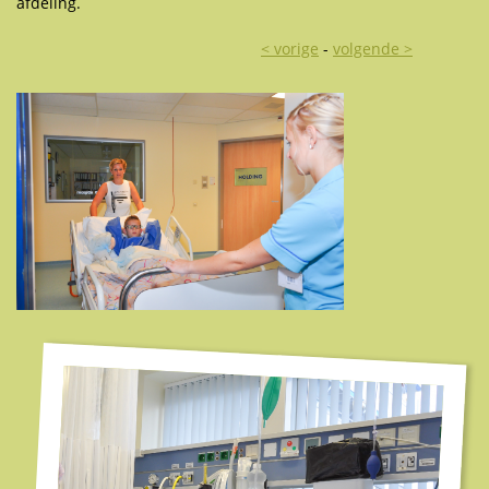
afdeling.
< vorige
-
volgende >