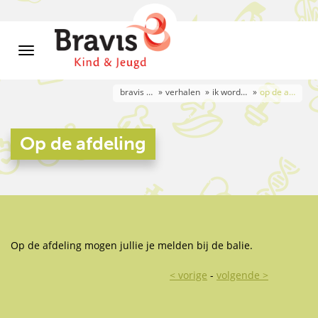
bravis kind & jeugd 7-12 jaar
verhalen
ik word geopereerd
op de afdeling
Op de afdeling
Op de afdeling mogen jullie je melden bij de balie.
< vorige
-
volgende >