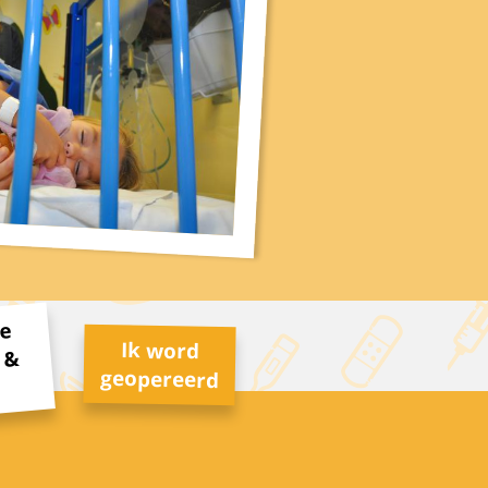
de
Ik word
 &
geopereerd