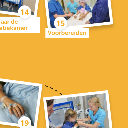
aar de
atiekamer
Voorbereiden