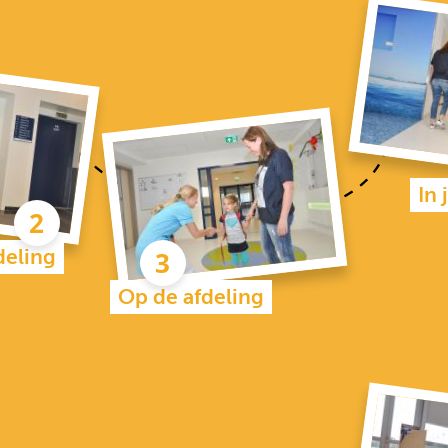
In
deling
Op de afdeling