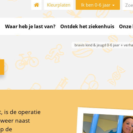
Kleurplaten
Ik ben 0-6 jaar
Waar heb je last van?
Ontdek het ziekenhuis
Onze 
bravis kind & jeugd 0-6 jaar
verha
n
 is de operatie
 weer naast
op de