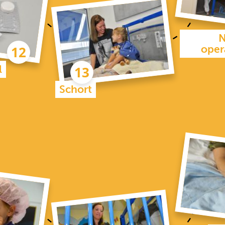
N
oper
l
Schort