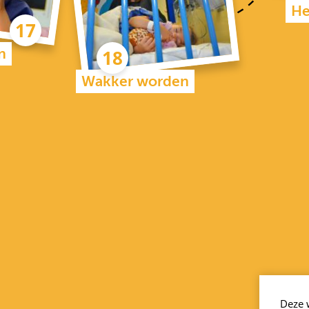
He
n
Wakker worden
Deze 