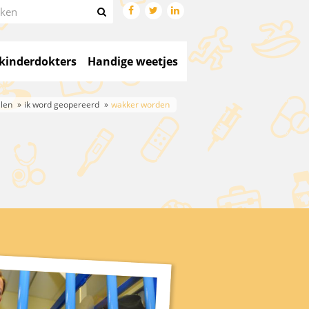




kinderdokters
Handige weetjes
len
ik word geopereerd
wakker worden