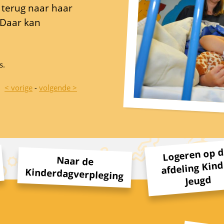
 terug naar haar
 Daar kan
s.
< vorige
-
volgende >
Logeren op 
Naar de
afdeling Kind
Kinderdagverpleging
Jeugd