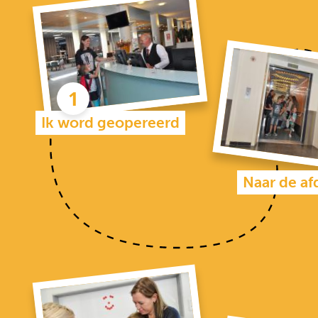
Ik word geopereerd
Naar de af