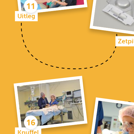
Uitleg
Zetpi
Knuffel