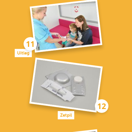
Uitleg
Zetpil