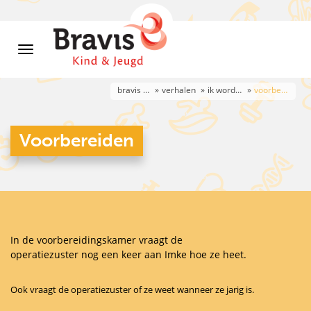
bravis kind & jeugd 0-6 jaar
verhalen
ik word geopereerd
voorbereiden
Voorbereiden
In de voorbereidingskamer vraagt de
operatiezuster nog een keer aan Imke hoe ze heet.
Ook vraagt de operatiezuster of ze weet wanneer ze jarig is.